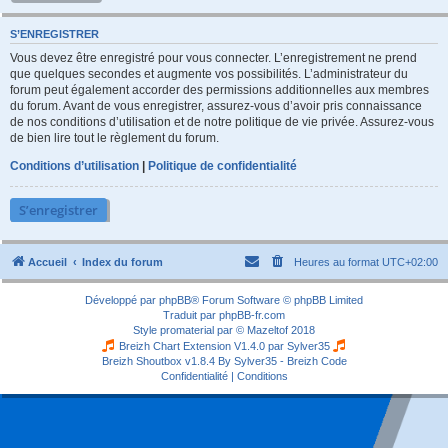
S’ENREGISTRER
Vous devez être enregistré pour vous connecter. L’enregistrement ne prend
que quelques secondes et augmente vos possibilités. L’administrateur du
forum peut également accorder des permissions additionnelles aux membres
du forum. Avant de vous enregistrer, assurez-vous d’avoir pris connaissance
de nos conditions d’utilisation et de notre politique de vie privée. Assurez-vous
de bien lire tout le règlement du forum.
Conditions d’utilisation
|
Politique de confidentialité
S’enregistrer
Accueil
Index du forum
Heures au format
UTC+02:00
Développé par
phpBB
® Forum Software © phpBB Limited
Traduit par
phpBB-fr.com
Style
promaterial
par ©
Mazeltof
2018
Breizh Chart Extension V1.4.0 par
Sylver35
Breizh Shoutbox v1.8.4
By Sylver35 - Breizh Code
Confidentialité
|
Conditions