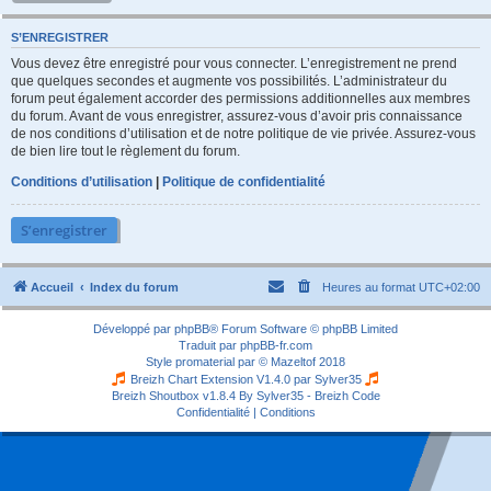
S’ENREGISTRER
Vous devez être enregistré pour vous connecter. L’enregistrement ne prend
que quelques secondes et augmente vos possibilités. L’administrateur du
forum peut également accorder des permissions additionnelles aux membres
du forum. Avant de vous enregistrer, assurez-vous d’avoir pris connaissance
de nos conditions d’utilisation et de notre politique de vie privée. Assurez-vous
de bien lire tout le règlement du forum.
Conditions d’utilisation
|
Politique de confidentialité
S’enregistrer
Accueil
Index du forum
Heures au format
UTC+02:00
Développé par
phpBB
® Forum Software © phpBB Limited
Traduit par
phpBB-fr.com
Style
promaterial
par ©
Mazeltof
2018
Breizh Chart Extension V1.4.0 par
Sylver35
Breizh Shoutbox v1.8.4
By Sylver35 - Breizh Code
Confidentialité
|
Conditions