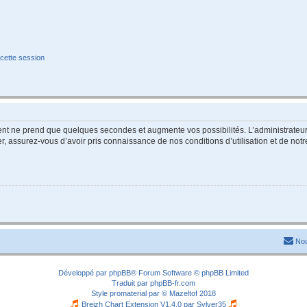
cette session
ment ne prend que quelques secondes et augmente vos possibilités. L’administrate
 assurez-vous d’avoir pris connaissance de nos conditions d’utilisation et de notre 
Nou
Développé par
phpBB
® Forum Software © phpBB Limited
Traduit par
phpBB-fr.com
Style
promaterial
par ©
Mazeltof
2018
Breizh Chart Extension V1.4.0 par
Sylver35