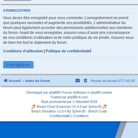
S’ENREGISTRER
Vous devez être enregistré pour vous connecter. L’enregistrement ne prend
que quelques secondes et augmente vos possibilités. L’administrateur du
forum peut également accorder des permissions additionnelles aux membres
du forum. Avant de vous enregistrer, assurez-vous d’avoir pris connaissance
de nos conditions d’utilisation et de notre politique de vie privée. Assurez-vous
de bien lire tout le règlement du forum.
Conditions d’utilisation
|
Politique de confidentialité
S’enregistrer
Accueil
Index du forum
Heures au format
UTC+02:00
Développé par
phpBB
® Forum Software © phpBB Limited
Traduit par
phpBB-fr.com
Style
promaterial
par ©
Mazeltof
2018
Breizh Chart Extension V1.4.0 par
Sylver35
Breizh Shoutbox v1.8.4
By Sylver35 - Breizh Code
Confidentialité
|
Conditions