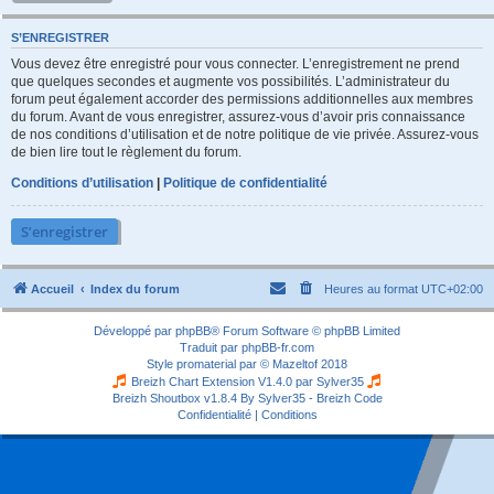
S’ENREGISTRER
Vous devez être enregistré pour vous connecter. L’enregistrement ne prend
que quelques secondes et augmente vos possibilités. L’administrateur du
forum peut également accorder des permissions additionnelles aux membres
du forum. Avant de vous enregistrer, assurez-vous d’avoir pris connaissance
de nos conditions d’utilisation et de notre politique de vie privée. Assurez-vous
de bien lire tout le règlement du forum.
Conditions d’utilisation
|
Politique de confidentialité
S’enregistrer
Accueil
Index du forum
Heures au format
UTC+02:00
Développé par
phpBB
® Forum Software © phpBB Limited
Traduit par
phpBB-fr.com
Style
promaterial
par ©
Mazeltof
2018
Breizh Chart Extension V1.4.0 par
Sylver35
Breizh Shoutbox v1.8.4
By Sylver35 - Breizh Code
Confidentialité
|
Conditions