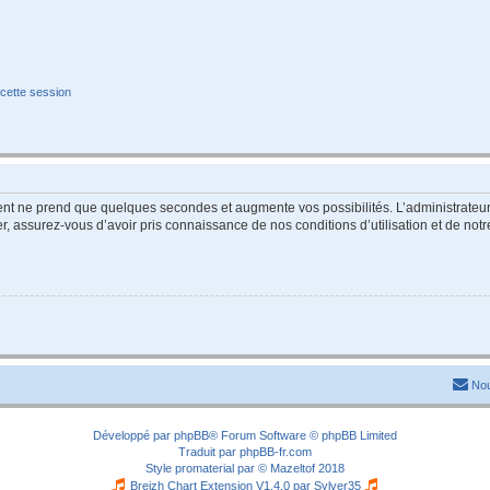
cette session
ment ne prend que quelques secondes et augmente vos possibilités. L’administrate
 assurez-vous d’avoir pris connaissance de nos conditions d’utilisation et de notre 
Nou
Développé par
phpBB
® Forum Software © phpBB Limited
Traduit par
phpBB-fr.com
Style
promaterial
par ©
Mazeltof
2018
Breizh Chart Extension V1.4.0 par
Sylver35