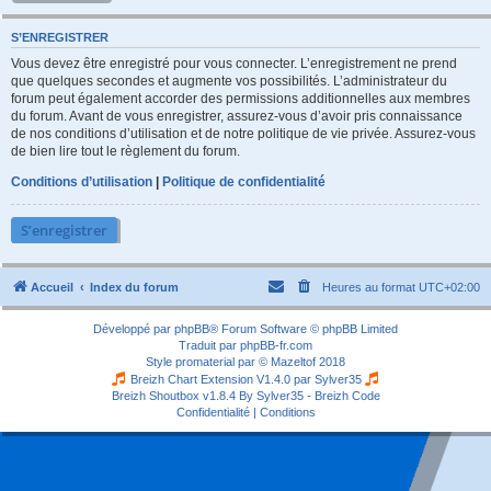
S’ENREGISTRER
Vous devez être enregistré pour vous connecter. L’enregistrement ne prend
que quelques secondes et augmente vos possibilités. L’administrateur du
forum peut également accorder des permissions additionnelles aux membres
du forum. Avant de vous enregistrer, assurez-vous d’avoir pris connaissance
de nos conditions d’utilisation et de notre politique de vie privée. Assurez-vous
de bien lire tout le règlement du forum.
Conditions d’utilisation
|
Politique de confidentialité
S’enregistrer
Accueil
Index du forum
Heures au format
UTC+02:00
Développé par
phpBB
® Forum Software © phpBB Limited
Traduit par
phpBB-fr.com
Style
promaterial
par ©
Mazeltof
2018
Breizh Chart Extension V1.4.0 par
Sylver35
Breizh Shoutbox v1.8.4
By Sylver35 - Breizh Code
Confidentialité
|
Conditions