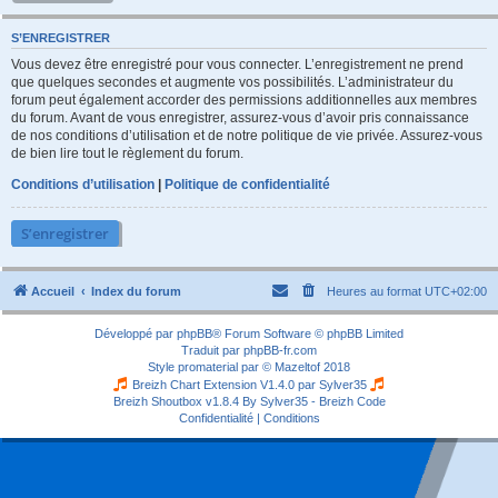
S’ENREGISTRER
Vous devez être enregistré pour vous connecter. L’enregistrement ne prend
que quelques secondes et augmente vos possibilités. L’administrateur du
forum peut également accorder des permissions additionnelles aux membres
du forum. Avant de vous enregistrer, assurez-vous d’avoir pris connaissance
de nos conditions d’utilisation et de notre politique de vie privée. Assurez-vous
de bien lire tout le règlement du forum.
Conditions d’utilisation
|
Politique de confidentialité
S’enregistrer
Accueil
Index du forum
Heures au format
UTC+02:00
Développé par
phpBB
® Forum Software © phpBB Limited
Traduit par
phpBB-fr.com
Style
promaterial
par ©
Mazeltof
2018
Breizh Chart Extension V1.4.0 par
Sylver35
Breizh Shoutbox v1.8.4
By Sylver35 - Breizh Code
Confidentialité
|
Conditions