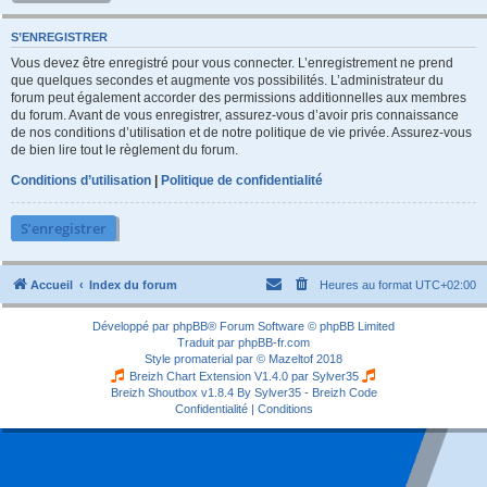
S’ENREGISTRER
Vous devez être enregistré pour vous connecter. L’enregistrement ne prend
que quelques secondes et augmente vos possibilités. L’administrateur du
forum peut également accorder des permissions additionnelles aux membres
du forum. Avant de vous enregistrer, assurez-vous d’avoir pris connaissance
de nos conditions d’utilisation et de notre politique de vie privée. Assurez-vous
de bien lire tout le règlement du forum.
Conditions d’utilisation
|
Politique de confidentialité
S’enregistrer
Accueil
Index du forum
Heures au format
UTC+02:00
Développé par
phpBB
® Forum Software © phpBB Limited
Traduit par
phpBB-fr.com
Style
promaterial
par ©
Mazeltof
2018
Breizh Chart Extension V1.4.0 par
Sylver35
Breizh Shoutbox v1.8.4
By Sylver35 - Breizh Code
Confidentialité
|
Conditions