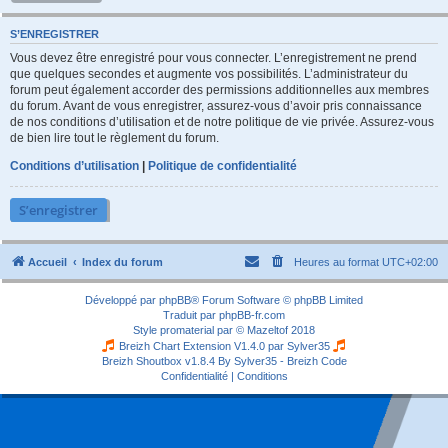
S’ENREGISTRER
Vous devez être enregistré pour vous connecter. L’enregistrement ne prend
que quelques secondes et augmente vos possibilités. L’administrateur du
forum peut également accorder des permissions additionnelles aux membres
du forum. Avant de vous enregistrer, assurez-vous d’avoir pris connaissance
de nos conditions d’utilisation et de notre politique de vie privée. Assurez-vous
de bien lire tout le règlement du forum.
Conditions d’utilisation
|
Politique de confidentialité
S’enregistrer
Accueil
Index du forum
Heures au format
UTC+02:00
Développé par
phpBB
® Forum Software © phpBB Limited
Traduit par
phpBB-fr.com
Style
promaterial
par ©
Mazeltof
2018
Breizh Chart Extension V1.4.0 par
Sylver35
Breizh Shoutbox v1.8.4
By Sylver35 - Breizh Code
Confidentialité
|
Conditions