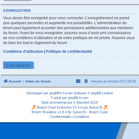
S’ENREGISTRER
Vous devez être enregistré pour vous connecter. L’enregistrement ne prend
que quelques secondes et augmente vos possibilités. L’administrateur du
forum peut également accorder des permissions additionnelles aux membres
du forum. Avant de vous enregistrer, assurez-vous d’avoir pris connaissance
de nos conditions d’utilisation et de notre politique de vie privée. Assurez-vous
de bien lire tout le règlement du forum.
Conditions d’utilisation
|
Politique de confidentialité
S’enregistrer
Accueil
Index du forum
Heures au format
UTC+02:00
Développé par
phpBB
® Forum Software © phpBB Limited
Traduit par
phpBB-fr.com
Style
promaterial
par ©
Mazeltof
2018
Breizh Chart Extension V1.4.0 par
Sylver35
Breizh Shoutbox v1.8.4
By Sylver35 - Breizh Code
Confidentialité
|
Conditions