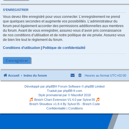
S’ENREGISTRER
Vous devez être enregistré pour vous connecter. L’enregistrement ne prend
que quelques secondes et augmente vos possibilités. L’administrateur du
forum peut également accorder des permissions additionnelles aux membres
du forum. Avant de vous enregistrer, assurez-vous d’avoir pris connaissance
de nos conditions d’utilisation et de notre politique de vie privée. Assurez-vous
de bien lire tout le règlement du forum.
Conditions d’utilisation
|
Politique de confidentialité
S’enregistrer
Accueil
Index du forum
Heures au format
UTC+02:00
Développé par
phpBB
® Forum Software © phpBB Limited
Traduit par
phpBB-fr.com
Style
promaterial
par ©
Mazeltof
2018
Breizh Chart Extension V1.4.0 par
Sylver35
Breizh Shoutbox v1.8.4
By Sylver35 - Breizh Code
Confidentialité
|
Conditions