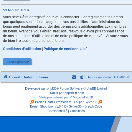
S’ENREGISTRER
Vous devez être enregistré pour vous connecter. L’enregistrement ne prend
que quelques secondes et augmente vos possibilités. L’administrateur du
forum peut également accorder des permissions additionnelles aux membres
du forum. Avant de vous enregistrer, assurez-vous d’avoir pris connaissance
de nos conditions d’utilisation et de notre politique de vie privée. Assurez-vous
de bien lire tout le règlement du forum.
Conditions d’utilisation
|
Politique de confidentialité
S’enregistrer
Accueil
Index du forum
Heures au format
UTC+02:00
Développé par
phpBB
® Forum Software © phpBB Limited
Traduit par
phpBB-fr.com
Style
promaterial
par ©
Mazeltof
2018
Breizh Chart Extension V1.4.0 par
Sylver35
Breizh Shoutbox v1.8.4
By Sylver35 - Breizh Code
Confidentialité
|
Conditions