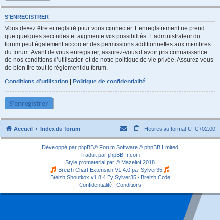
S’ENREGISTRER
Vous devez être enregistré pour vous connecter. L’enregistrement ne prend
que quelques secondes et augmente vos possibilités. L’administrateur du
forum peut également accorder des permissions additionnelles aux membres
du forum. Avant de vous enregistrer, assurez-vous d’avoir pris connaissance
de nos conditions d’utilisation et de notre politique de vie privée. Assurez-vous
de bien lire tout le règlement du forum.
Conditions d’utilisation
|
Politique de confidentialité
S’enregistrer
Accueil
Index du forum
Heures au format
UTC+02:00
Développé par
phpBB
® Forum Software © phpBB Limited
Traduit par
phpBB-fr.com
Style
promaterial
par ©
Mazeltof
2018
Breizh Chart Extension V1.4.0 par
Sylver35
Breizh Shoutbox v1.8.4
By Sylver35 - Breizh Code
Confidentialité
|
Conditions