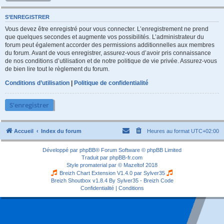
S’ENREGISTRER
Vous devez être enregistré pour vous connecter. L’enregistrement ne prend
que quelques secondes et augmente vos possibilités. L’administrateur du
forum peut également accorder des permissions additionnelles aux membres
du forum. Avant de vous enregistrer, assurez-vous d’avoir pris connaissance
de nos conditions d’utilisation et de notre politique de vie privée. Assurez-vous
de bien lire tout le règlement du forum.
Conditions d’utilisation
|
Politique de confidentialité
S’enregistrer
Accueil
Index du forum
Heures au format
UTC+02:00
Développé par
phpBB
® Forum Software © phpBB Limited
Traduit par
phpBB-fr.com
Style
promaterial
par ©
Mazeltof
2018
Breizh Chart Extension V1.4.0 par
Sylver35
Breizh Shoutbox v1.8.4
By Sylver35 - Breizh Code
Confidentialité
|
Conditions