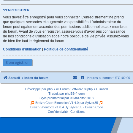
S’ENREGISTRER
Vous devez être enregistré pour vous connecter. L’enregistrement ne prend
que quelques secondes et augmente vos possibilités. L’administrateur du
forum peut également accorder des permissions additionnelles aux membres
du forum. Avant de vous enregistrer, assurez-vous d’avoir pris connaissance
de nos conditions d’utilisation et de notre politique de vie privée. Assurez-vous
de bien lire tout le règlement du forum.
Conditions d’utilisation
|
Politique de confidentialité
S’enregistrer
Accueil
Index du forum
Heures au format
UTC+02:00
Développé par
phpBB
® Forum Software © phpBB Limited
Traduit par
phpBB-fr.com
Style
promaterial
par ©
Mazeltof
2018
Breizh Chart Extension V1.4.0 par
Sylver35
Breizh Shoutbox v1.8.4
By Sylver35 - Breizh Code
Confidentialité
|
Conditions