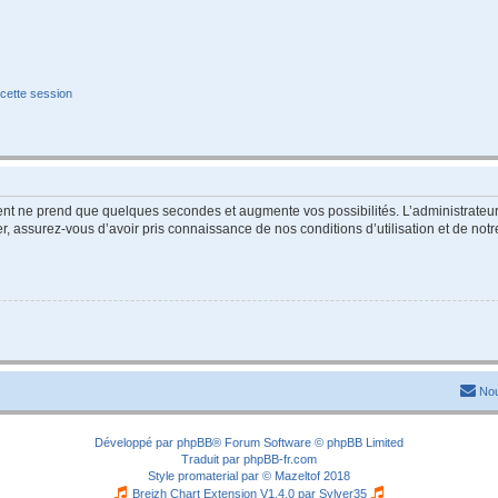
cette session
ment ne prend que quelques secondes et augmente vos possibilités. L’administrate
 assurez-vous d’avoir pris connaissance de nos conditions d’utilisation et de notre 
Nou
Développé par
phpBB
® Forum Software © phpBB Limited
Traduit par
phpBB-fr.com
Style
promaterial
par ©
Mazeltof
2018
Breizh Chart Extension V1.4.0 par
Sylver35