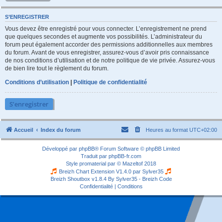
S’ENREGISTRER
Vous devez être enregistré pour vous connecter. L’enregistrement ne prend
que quelques secondes et augmente vos possibilités. L’administrateur du
forum peut également accorder des permissions additionnelles aux membres
du forum. Avant de vous enregistrer, assurez-vous d’avoir pris connaissance
de nos conditions d’utilisation et de notre politique de vie privée. Assurez-vous
de bien lire tout le règlement du forum.
Conditions d’utilisation
|
Politique de confidentialité
S’enregistrer
Accueil
Index du forum
Heures au format
UTC+02:00
Développé par
phpBB
® Forum Software © phpBB Limited
Traduit par
phpBB-fr.com
Style
promaterial
par ©
Mazeltof
2018
Breizh Chart Extension V1.4.0 par
Sylver35
Breizh Shoutbox v1.8.4
By Sylver35 - Breizh Code
Confidentialité
|
Conditions