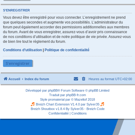
S’ENREGISTRER
Vous devez être enregistré pour vous connecter. L’enregistrement ne prend
que quelques secondes et augmente vos possibilités. L’administrateur du
forum peut également accorder des permissions additionnelles aux membres
du forum. Avant de vous enregistrer, assurez-vous d’avoir pris connaissance
de nos conditions d’utilisation et de notre politique de vie privée. Assurez-vous
de bien lire tout le règlement du forum.
Conditions d’utilisation
|
Politique de confidentialité
S’enregistrer
Accueil
Index du forum
Heures au format
UTC+02:00
Développé par
phpBB
® Forum Software © phpBB Limited
Traduit par
phpBB-fr.com
Style
promaterial
par ©
Mazeltof
2018
Breizh Chart Extension V1.4.0 par
Sylver35
Breizh Shoutbox v1.8.4
By Sylver35 - Breizh Code
Confidentialité
|
Conditions