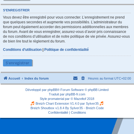
S’ENREGISTRER
Vous devez être enregistré pour vous connecter. L’enregistrement ne prend
que quelques secondes et augmente vos possibilités. L’administrateur du
forum peut également accorder des permissions additionnelles aux membres
du forum. Avant de vous enregistrer, assurez-vous d’avoir pris connaissance
de nos conditions d’utilisation et de notre politique de vie privée. Assurez-vous
de bien lire tout le règlement du forum.
Conditions d’utilisation
|
Politique de confidentialité
S’enregistrer
Accueil
Index du forum
Heures au format
UTC+02:00
Développé par
phpBB
® Forum Software © phpBB Limited
Traduit par
phpBB-fr.com
Style
promaterial
par ©
Mazeltof
2018
Breizh Chart Extension V1.4.0 par
Sylver35
Breizh Shoutbox v1.8.4
By Sylver35 - Breizh Code
Confidentialité
|
Conditions