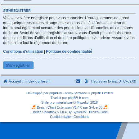
S’ENREGISTRER
Vous devez être enregistré pour vous connecter. L’enregistrement ne prend
que quelques secondes et augmente vos possibilités. L’administrateur du
forum peut également accorder des permissions additionnelles aux membres
du forum. Avant de vous enregistrer, assurez-vous d’avoir pris connaissance
de nos conditions d’utilisation et de notre politique de vie privée. Assurez-vous
de bien lire tout le règlement du forum.
Conditions d’utilisation
|
Politique de confidentialité
S’enregistrer
Accueil
Index du forum
Heures au format
UTC+02:00
Développé par
phpBB
® Forum Software © phpBB Limited
Traduit par
phpBB-fr.com
Style
promaterial
par ©
Mazeltof
2018
Breizh Chart Extension V1.4.0 par
Sylver35
Breizh Shoutbox v1.8.4
By Sylver35 - Breizh Code
Confidentialité
|
Conditions