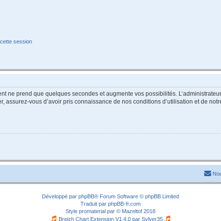
cette session
ment ne prend que quelques secondes et augmente vos possibilités. L’administrate
 assurez-vous d’avoir pris connaissance de nos conditions d’utilisation et de notre 
Nou
Développé par
phpBB
® Forum Software © phpBB Limited
Traduit par
phpBB-fr.com
Style
promaterial
par ©
Mazeltof
2018
Breizh Chart Extension V1.4.0 par
Sylver35