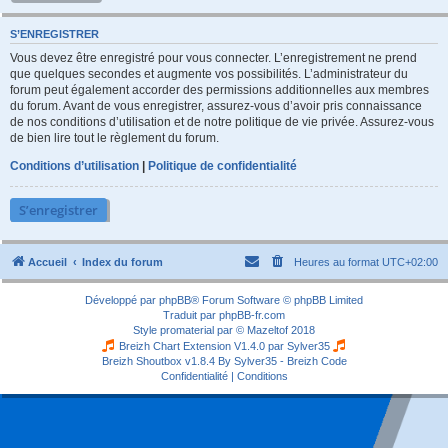
S’ENREGISTRER
Vous devez être enregistré pour vous connecter. L’enregistrement ne prend
que quelques secondes et augmente vos possibilités. L’administrateur du
forum peut également accorder des permissions additionnelles aux membres
du forum. Avant de vous enregistrer, assurez-vous d’avoir pris connaissance
de nos conditions d’utilisation et de notre politique de vie privée. Assurez-vous
de bien lire tout le règlement du forum.
Conditions d’utilisation
|
Politique de confidentialité
S’enregistrer
Accueil
Index du forum
Heures au format
UTC+02:00
Développé par
phpBB
® Forum Software © phpBB Limited
Traduit par
phpBB-fr.com
Style
promaterial
par ©
Mazeltof
2018
Breizh Chart Extension V1.4.0 par
Sylver35
Breizh Shoutbox v1.8.4
By Sylver35 - Breizh Code
Confidentialité
|
Conditions