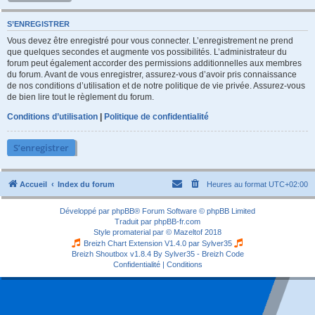
S’ENREGISTRER
Vous devez être enregistré pour vous connecter. L’enregistrement ne prend
que quelques secondes et augmente vos possibilités. L’administrateur du
forum peut également accorder des permissions additionnelles aux membres
du forum. Avant de vous enregistrer, assurez-vous d’avoir pris connaissance
de nos conditions d’utilisation et de notre politique de vie privée. Assurez-vous
de bien lire tout le règlement du forum.
Conditions d’utilisation
|
Politique de confidentialité
S’enregistrer
Accueil
Index du forum
Heures au format
UTC+02:00
Développé par
phpBB
® Forum Software © phpBB Limited
Traduit par
phpBB-fr.com
Style
promaterial
par ©
Mazeltof
2018
Breizh Chart Extension V1.4.0 par
Sylver35
Breizh Shoutbox v1.8.4
By Sylver35 - Breizh Code
Confidentialité
|
Conditions