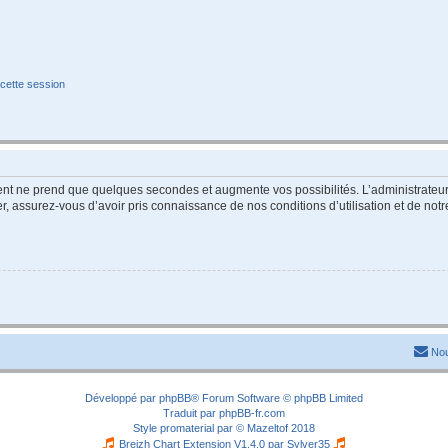
cette session
ment ne prend que quelques secondes et augmente vos possibilités. L’administrate
 assurez-vous d’avoir pris connaissance de nos conditions d’utilisation et de notre 
Nou
Développé par
phpBB
® Forum Software © phpBB Limited
Traduit par
phpBB-fr.com
Style
promaterial
par ©
Mazeltof
2018
Breizh Chart Extension V1.4.0 par
Sylver35