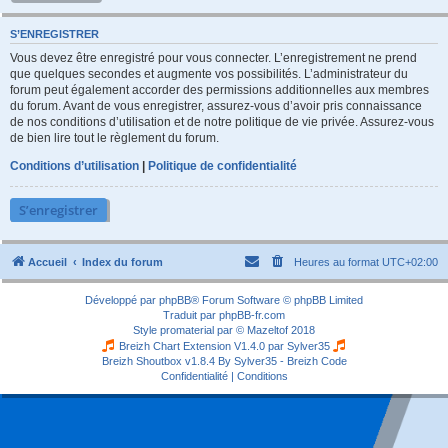
S’ENREGISTRER
Vous devez être enregistré pour vous connecter. L’enregistrement ne prend
que quelques secondes et augmente vos possibilités. L’administrateur du
forum peut également accorder des permissions additionnelles aux membres
du forum. Avant de vous enregistrer, assurez-vous d’avoir pris connaissance
de nos conditions d’utilisation et de notre politique de vie privée. Assurez-vous
de bien lire tout le règlement du forum.
Conditions d’utilisation
|
Politique de confidentialité
S’enregistrer
Accueil
Index du forum
Heures au format
UTC+02:00
Développé par
phpBB
® Forum Software © phpBB Limited
Traduit par
phpBB-fr.com
Style
promaterial
par ©
Mazeltof
2018
Breizh Chart Extension V1.4.0 par
Sylver35
Breizh Shoutbox v1.8.4
By Sylver35 - Breizh Code
Confidentialité
|
Conditions