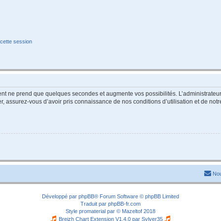
cette session
ment ne prend que quelques secondes et augmente vos possibilités. L’administrate
 assurez-vous d’avoir pris connaissance de nos conditions d’utilisation et de notre 
Nou
Développé par
phpBB
® Forum Software © phpBB Limited
Traduit par
phpBB-fr.com
Style
promaterial
par ©
Mazeltof
2018
Breizh Chart Extension V1.4.0 par
Sylver35