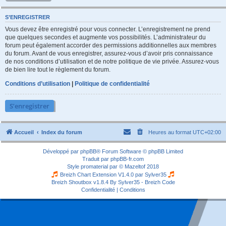
S’ENREGISTRER
Vous devez être enregistré pour vous connecter. L’enregistrement ne prend
que quelques secondes et augmente vos possibilités. L’administrateur du
forum peut également accorder des permissions additionnelles aux membres
du forum. Avant de vous enregistrer, assurez-vous d’avoir pris connaissance
de nos conditions d’utilisation et de notre politique de vie privée. Assurez-vous
de bien lire tout le règlement du forum.
Conditions d’utilisation
|
Politique de confidentialité
S’enregistrer
Accueil
Index du forum
Heures au format
UTC+02:00
Développé par
phpBB
® Forum Software © phpBB Limited
Traduit par
phpBB-fr.com
Style
promaterial
par ©
Mazeltof
2018
Breizh Chart Extension V1.4.0 par
Sylver35
Breizh Shoutbox v1.8.4
By Sylver35 - Breizh Code
Confidentialité
|
Conditions