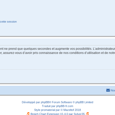
cette session
ment ne prend que quelques secondes et augmente vos possibilités. L’administrate
 assurez-vous d’avoir pris connaissance de nos conditions d’utilisation et de notre 
Nou
Développé par
phpBB
® Forum Software © phpBB Limited
Traduit par
phpBB-fr.com
Style
promaterial
par ©
Mazeltof
2018
Breizh Chart Extension V1.4.0 par
Sylver35