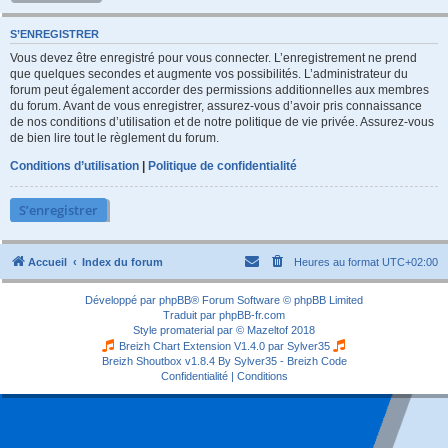
S’ENREGISTRER
Vous devez être enregistré pour vous connecter. L’enregistrement ne prend
que quelques secondes et augmente vos possibilités. L’administrateur du
forum peut également accorder des permissions additionnelles aux membres
du forum. Avant de vous enregistrer, assurez-vous d’avoir pris connaissance
de nos conditions d’utilisation et de notre politique de vie privée. Assurez-vous
de bien lire tout le règlement du forum.
Conditions d’utilisation
|
Politique de confidentialité
S’enregistrer
Accueil
Index du forum
Heures au format
UTC+02:00
Développé par
phpBB
® Forum Software © phpBB Limited
Traduit par
phpBB-fr.com
Style
promaterial
par ©
Mazeltof
2018
Breizh Chart Extension V1.4.0 par
Sylver35
Breizh Shoutbox v1.8.4
By Sylver35 - Breizh Code
Confidentialité
|
Conditions