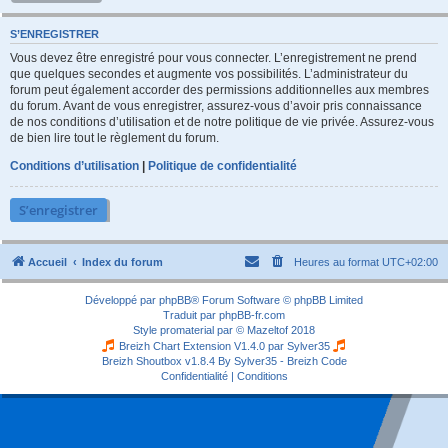
S’ENREGISTRER
Vous devez être enregistré pour vous connecter. L’enregistrement ne prend
que quelques secondes et augmente vos possibilités. L’administrateur du
forum peut également accorder des permissions additionnelles aux membres
du forum. Avant de vous enregistrer, assurez-vous d’avoir pris connaissance
de nos conditions d’utilisation et de notre politique de vie privée. Assurez-vous
de bien lire tout le règlement du forum.
Conditions d’utilisation
|
Politique de confidentialité
S’enregistrer
Accueil
Index du forum
Heures au format
UTC+02:00
Développé par
phpBB
® Forum Software © phpBB Limited
Traduit par
phpBB-fr.com
Style
promaterial
par ©
Mazeltof
2018
Breizh Chart Extension V1.4.0 par
Sylver35
Breizh Shoutbox v1.8.4
By Sylver35 - Breizh Code
Confidentialité
|
Conditions