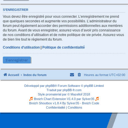
S’ENREGISTRER
Vous devez être enregistré pour vous connecter. L’enregistrement ne prend
que quelques secondes et augmente vos possibilités. L’administrateur du
forum peut également accorder des permissions additionnelles aux membres
du forum. Avant de vous enregistrer, assurez-vous d’avoir pris connaissance
de nos conditions d’utilisation et de notre politique de vie privée. Assurez-vous
de bien lire tout le règlement du forum.
Conditions d’utilisation
|
Politique de confidentialité
S’enregistrer
Accueil
Index du forum
Heures au format
UTC+02:00
Développé par
phpBB
® Forum Software © phpBB Limited
Traduit par
phpBB-fr.com
Style
promaterial
par ©
Mazeltof
2018
Breizh Chart Extension V1.4.0 par
Sylver35
Breizh Shoutbox v1.8.4
By Sylver35 - Breizh Code
Confidentialité
|
Conditions