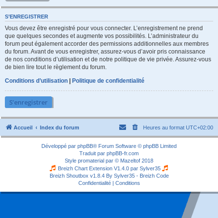
S’ENREGISTRER
Vous devez être enregistré pour vous connecter. L’enregistrement ne prend
que quelques secondes et augmente vos possibilités. L’administrateur du
forum peut également accorder des permissions additionnelles aux membres
du forum. Avant de vous enregistrer, assurez-vous d’avoir pris connaissance
de nos conditions d’utilisation et de notre politique de vie privée. Assurez-vous
de bien lire tout le règlement du forum.
Conditions d’utilisation
|
Politique de confidentialité
S’enregistrer
Accueil
Index du forum
Heures au format
UTC+02:00
Développé par
phpBB
® Forum Software © phpBB Limited
Traduit par
phpBB-fr.com
Style
promaterial
par ©
Mazeltof
2018
Breizh Chart Extension V1.4.0 par
Sylver35
Breizh Shoutbox v1.8.4
By Sylver35 - Breizh Code
Confidentialité
|
Conditions