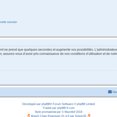
cette session
ment ne prend que quelques secondes et augmente vos possibilités. L’administrate
 assurez-vous d’avoir pris connaissance de nos conditions d’utilisation et de notre 
Nou
Développé par
phpBB
® Forum Software © phpBB Limited
Traduit par
phpBB-fr.com
Style
promaterial
par ©
Mazeltof
2018
Breizh Chart Extension V1.4.0 par
Sylver35