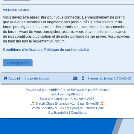
S’ENREGISTRER
Vous devez être enregistré pour vous connecter. L’enregistrement ne prend
que quelques secondes et augmente vos possibilités. L’administrateur du
forum peut également accorder des permissions additionnelles aux membres
du forum. Avant de vous enregistrer, assurez-vous d’avoir pris connaissance
de nos conditions d’utilisation et de notre politique de vie privée. Assurez-vous
de bien lire tout le règlement du forum.
Conditions d’utilisation
|
Politique de confidentialité
S’enregistrer
Accueil
Index du forum
Heures au format
UTC+02:00
Développé par
phpBB
® Forum Software © phpBB Limited
Traduit par
phpBB-fr.com
Style
promaterial
par ©
Mazeltof
2018
Breizh Chart Extension V1.4.0 par
Sylver35
Breizh Shoutbox v1.8.4
By Sylver35 - Breizh Code
Confidentialité
|
Conditions