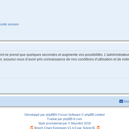
cette session
ment ne prend que quelques secondes et augmente vos possibilités. L’administrate
 assurez-vous d’avoir pris connaissance de nos conditions d’utilisation et de notre 
Nou
Développé par
phpBB
® Forum Software © phpBB Limited
Traduit par
phpBB-fr.com
Style
promaterial
par ©
Mazeltof
2018
Breizh Chart Extension V1.4.0 par
Sylver35