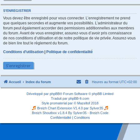
S’ENREGISTRER
Vous devez être enregistré pour vous connecter. L’enregistrement ne prend
que quelques secondes et augmente vos possibilités. L’administrateur du
forum peut également accorder des permissions additionnelles aux membres
du forum. Avant de vous enregistrer, assurez-vous d’avoir pris connaissance
de nos conditions d’utilisation et de notre politique de vie privée. Assurez-vous
de bien lire tout le règlement du forum.
Conditions d’utilisation
|
Politique de confidentialité
S’enregistrer
Accueil
Index du forum
Heures au format
UTC+02:00
Développé par
phpBB
® Forum Software © phpBB Limited
Traduit par
phpBB-fr.com
Style
promaterial
par ©
Mazeltof
2018
Breizh Chart Extension V1.4.0 par
Sylver35
Breizh Shoutbox v1.8.4
By Sylver35 - Breizh Code
Confidentialité
|
Conditions