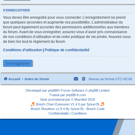
S’ENREGISTRER
Vous devez être enregistré pour vous connecter. L’enregistrement ne prend
que quelques secondes et augmente vos possibilités. L’administrateur du
forum peut également accorder des permissions additionnelles aux membres
du forum. Avant de vous enregistrer, assurez-vous d’avoir pris connaissance
de nos conditions d’utilisation et de notre politique de vie privée. Assurez-vous
de bien lire tout le règlement du forum.
Conditions d’utilisation
|
Politique de confidentialité
S’enregistrer
Accueil
Index du forum
Heures au format
UTC+02:00
Développé par
phpBB
® Forum Software © phpBB Limited
Traduit par
phpBB-fr.com
Style
promaterial
par ©
Mazeltof
2018
Breizh Chart Extension V1.4.0 par
Sylver35
Breizh Shoutbox v1.8.4
By Sylver35 - Breizh Code
Confidentialité
|
Conditions