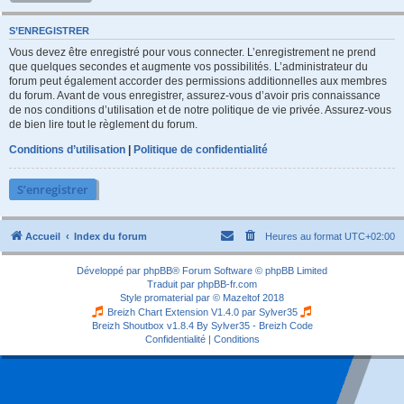
S’ENREGISTRER
Vous devez être enregistré pour vous connecter. L’enregistrement ne prend
que quelques secondes et augmente vos possibilités. L’administrateur du
forum peut également accorder des permissions additionnelles aux membres
du forum. Avant de vous enregistrer, assurez-vous d’avoir pris connaissance
de nos conditions d’utilisation et de notre politique de vie privée. Assurez-vous
de bien lire tout le règlement du forum.
Conditions d’utilisation
|
Politique de confidentialité
S’enregistrer
Accueil
Index du forum
Heures au format
UTC+02:00
Développé par
phpBB
® Forum Software © phpBB Limited
Traduit par
phpBB-fr.com
Style
promaterial
par ©
Mazeltof
2018
Breizh Chart Extension V1.4.0 par
Sylver35
Breizh Shoutbox v1.8.4
By Sylver35 - Breizh Code
Confidentialité
|
Conditions