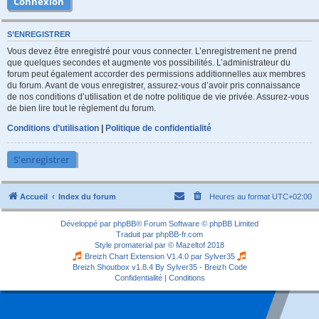
S’ENREGISTRER
Vous devez être enregistré pour vous connecter. L’enregistrement ne prend
que quelques secondes et augmente vos possibilités. L’administrateur du
forum peut également accorder des permissions additionnelles aux membres
du forum. Avant de vous enregistrer, assurez-vous d’avoir pris connaissance
de nos conditions d’utilisation et de notre politique de vie privée. Assurez-vous
de bien lire tout le règlement du forum.
Conditions d’utilisation
|
Politique de confidentialité
S’enregistrer
Accueil
Index du forum
Heures au format
UTC+02:00
Développé par
phpBB
® Forum Software © phpBB Limited
Traduit par
phpBB-fr.com
Style
promaterial
par ©
Mazeltof
2018
Breizh Chart Extension V1.4.0 par
Sylver35
Breizh Shoutbox v1.8.4
By Sylver35 - Breizh Code
Confidentialité
|
Conditions