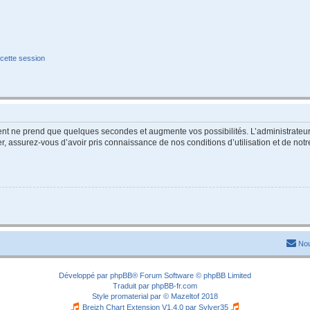
cette session
ment ne prend que quelques secondes et augmente vos possibilités. L’administrate
 assurez-vous d’avoir pris connaissance de nos conditions d’utilisation et de notre 
Nou
Développé par
phpBB
® Forum Software © phpBB Limited
Traduit par
phpBB-fr.com
Style
promaterial
par ©
Mazeltof
2018
Breizh Chart Extension V1.4.0 par
Sylver35