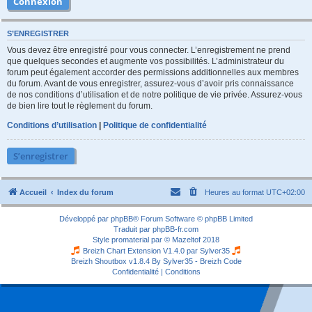
S’ENREGISTRER
Vous devez être enregistré pour vous connecter. L’enregistrement ne prend
que quelques secondes et augmente vos possibilités. L’administrateur du
forum peut également accorder des permissions additionnelles aux membres
du forum. Avant de vous enregistrer, assurez-vous d’avoir pris connaissance
de nos conditions d’utilisation et de notre politique de vie privée. Assurez-vous
de bien lire tout le règlement du forum.
Conditions d’utilisation
|
Politique de confidentialité
S’enregistrer
Accueil
Index du forum
Heures au format
UTC+02:00
Développé par
phpBB
® Forum Software © phpBB Limited
Traduit par
phpBB-fr.com
Style
promaterial
par ©
Mazeltof
2018
Breizh Chart Extension V1.4.0 par
Sylver35
Breizh Shoutbox v1.8.4
By Sylver35 - Breizh Code
Confidentialité
|
Conditions