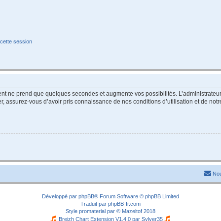
cette session
ment ne prend que quelques secondes et augmente vos possibilités. L’administrate
 assurez-vous d’avoir pris connaissance de nos conditions d’utilisation et de notre 
Nou
Développé par
phpBB
® Forum Software © phpBB Limited
Traduit par
phpBB-fr.com
Style
promaterial
par ©
Mazeltof
2018
Breizh Chart Extension V1.4.0 par
Sylver35