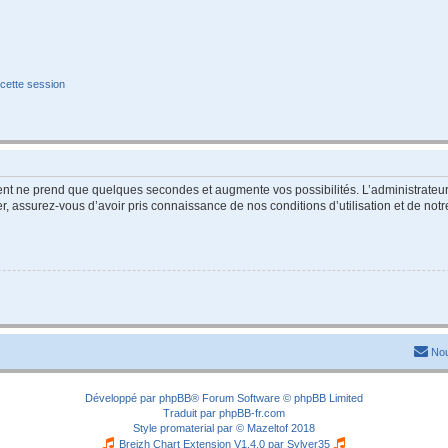
cette session
ment ne prend que quelques secondes et augmente vos possibilités. L’administrate
 assurez-vous d’avoir pris connaissance de nos conditions d’utilisation et de notre 
Nou
Développé par
phpBB
® Forum Software © phpBB Limited
Traduit par
phpBB-fr.com
Style
promaterial
par ©
Mazeltof
2018
Breizh Chart Extension V1.4.0 par
Sylver35