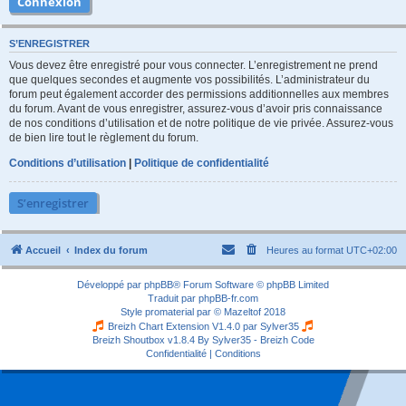
S’ENREGISTRER
Vous devez être enregistré pour vous connecter. L’enregistrement ne prend
que quelques secondes et augmente vos possibilités. L’administrateur du
forum peut également accorder des permissions additionnelles aux membres
du forum. Avant de vous enregistrer, assurez-vous d’avoir pris connaissance
de nos conditions d’utilisation et de notre politique de vie privée. Assurez-vous
de bien lire tout le règlement du forum.
Conditions d’utilisation
|
Politique de confidentialité
S’enregistrer
Accueil
Index du forum
Heures au format
UTC+02:00
Développé par
phpBB
® Forum Software © phpBB Limited
Traduit par
phpBB-fr.com
Style
promaterial
par ©
Mazeltof
2018
Breizh Chart Extension V1.4.0 par
Sylver35
Breizh Shoutbox v1.8.4
By Sylver35 - Breizh Code
Confidentialité
|
Conditions