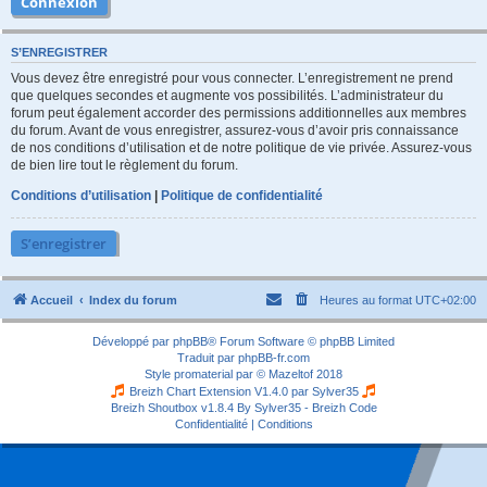
S’ENREGISTRER
Vous devez être enregistré pour vous connecter. L’enregistrement ne prend
que quelques secondes et augmente vos possibilités. L’administrateur du
forum peut également accorder des permissions additionnelles aux membres
du forum. Avant de vous enregistrer, assurez-vous d’avoir pris connaissance
de nos conditions d’utilisation et de notre politique de vie privée. Assurez-vous
de bien lire tout le règlement du forum.
Conditions d’utilisation
|
Politique de confidentialité
S’enregistrer
Accueil
Index du forum
Heures au format
UTC+02:00
Développé par
phpBB
® Forum Software © phpBB Limited
Traduit par
phpBB-fr.com
Style
promaterial
par ©
Mazeltof
2018
Breizh Chart Extension V1.4.0 par
Sylver35
Breizh Shoutbox v1.8.4
By Sylver35 - Breizh Code
Confidentialité
|
Conditions