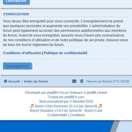
S’ENREGISTRER
Vous devez être enregistré pour vous connecter. L’enregistrement ne prend
que quelques secondes et augmente vos possibilités. L’administrateur du
forum peut également accorder des permissions additionnelles aux membres
du forum. Avant de vous enregistrer, assurez-vous d’avoir pris connaissance
de nos conditions d’utilisation et de notre politique de vie privée. Assurez-vous
de bien lire tout le règlement du forum.
Conditions d’utilisation
|
Politique de confidentialité
S’enregistrer
Accueil
Index du forum
Heures au format
UTC+02:00
Développé par
phpBB
® Forum Software © phpBB Limited
Traduit par
phpBB-fr.com
Style
promaterial
par ©
Mazeltof
2018
Breizh Chart Extension V1.4.0 par
Sylver35
Breizh Shoutbox v1.8.4
By Sylver35 - Breizh Code
Confidentialité
|
Conditions