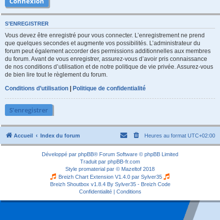
S’ENREGISTRER
Vous devez être enregistré pour vous connecter. L’enregistrement ne prend
que quelques secondes et augmente vos possibilités. L’administrateur du
forum peut également accorder des permissions additionnelles aux membres
du forum. Avant de vous enregistrer, assurez-vous d’avoir pris connaissance
de nos conditions d’utilisation et de notre politique de vie privée. Assurez-vous
de bien lire tout le règlement du forum.
Conditions d’utilisation
|
Politique de confidentialité
S’enregistrer
Accueil
Index du forum
Heures au format
UTC+02:00
Développé par
phpBB
® Forum Software © phpBB Limited
Traduit par
phpBB-fr.com
Style
promaterial
par ©
Mazeltof
2018
Breizh Chart Extension V1.4.0 par
Sylver35
Breizh Shoutbox v1.8.4
By Sylver35 - Breizh Code
Confidentialité
|
Conditions