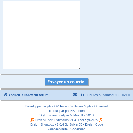
Accueil
Index du forum
Heures au format
UTC+02:00
Développé par
phpBB
® Forum Software © phpBB Limited
Traduit par
phpBB-fr.com
Style
promaterial
par ©
Mazeltof
2018
Breizh Chart Extension V1.4.0 par
Sylver35
Breizh Shoutbox v1.8.4
By Sylver35 - Breizh Code
Confidentialité
|
Conditions