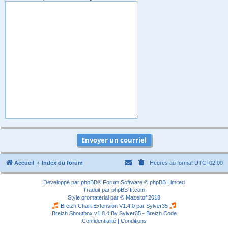
Accueil
Index du forum
Heures au format
UTC+02:00
Développé par
phpBB
® Forum Software © phpBB Limited
Traduit par
phpBB-fr.com
Style
promaterial
par ©
Mazeltof
2018
Breizh Chart Extension V1.4.0 par
Sylver35
Breizh Shoutbox v1.8.4
By Sylver35 - Breizh Code
Confidentialité
|
Conditions